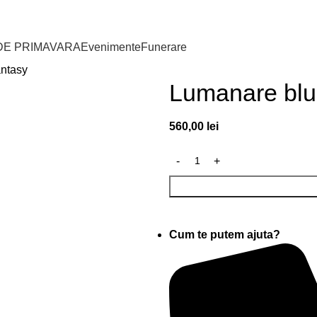
DE PRIMAVARA
Evenimente
Funerare
antasy
Lumanare blu
560,00
lei
Cum te putem ajuta?