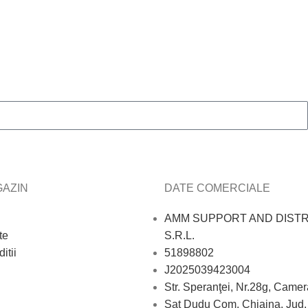
AZIN
DATE COMERCIALE
AMM SUPPORT AND DISTR
te
S.R.L.
itii
51898802
J2025039423004
Str. Speranţei, Nr.28g, Camer
Sat Dudu Com. Chiajna, Jud. 