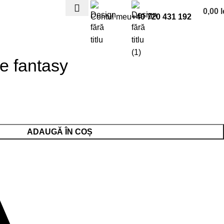
0,00
l
Contul meu
+40 720 431 192
e fantasy
ADAUGĂ ÎN COȘ