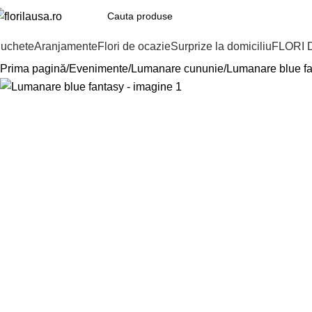
uchete
Aranjamente
Flori de ocazie
Surprize la domiciliu
FLORI 
Prima pagină
Evenimente
Lumanare cununie
Lumanare blue f