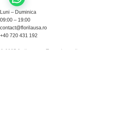
Luni – Duminica
09:00 – 19:00
contact@florilausa.ro
+40 720 431 192
© 2025 florilausa.ro. Toate drepturile rezervate
Magazin online dezvoltat de
www.smartsites.ro