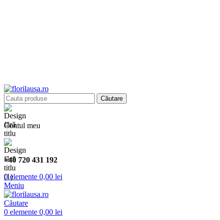
Bucurați-vă de 10% reducere la toate produsele noastre!
Sărbătorim deschiderea noului nostru magazin online și vă invităm
să folosiți codul WELCOME10 la finalizarea comenzii.
Bucurați-vă de 10% reducere la toate produsele noastre! Sărbătorim
deschiderea noului nostru magazin online și vă invităm să folosiți
codul WELCOME10 la finalizarea comenzii.
Căutare
Contul meu
+40 720 431 192
0
elemente
0,00
lei
Meniu
Căutare
0
elemente
0,00
lei