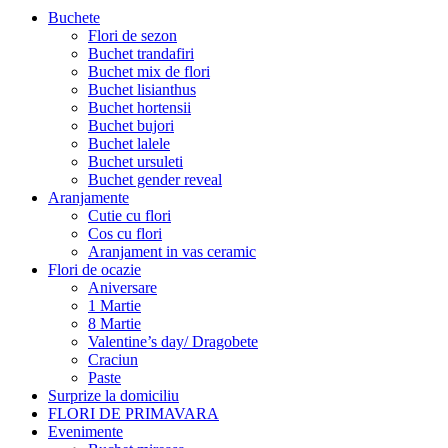
Buchete
Flori de sezon
Buchet trandafiri
Buchet mix de flori
Buchet lisianthus
Buchet hortensii
Buchet bujori
Buchet lalele
Buchet ursuleti
Buchet gender reveal
Aranjamente
Cutie cu flori
Cos cu flori
Aranjament in vas ceramic
Flori de ocazie
Aniversare
1 Martie
8 Martie
Valentine’s day/ Dragobete
Craciun
Paste
Surprize la domiciliu
FLORI DE PRIMAVARA
Evenimente