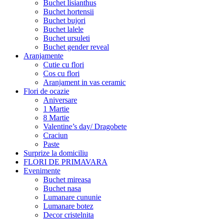
Buchet lisianthus
Buchet hortensii
Buchet bujori
Buchet lalele
Buchet ursuleti
Buchet gender reveal
Aranjamente
Cutie cu flori
Cos cu flori
Aranjament in vas ceramic
Flori de ocazie
Aniversare
1 Martie
8 Martie
Valentine’s day/ Dragobete
Craciun
Paste
Surprize la domiciliu
FLORI DE PRIMAVARA
Evenimente
Buchet mireasa
Buchet nasa
Lumanare cununie
Lumanare botez
Decor cristelnita