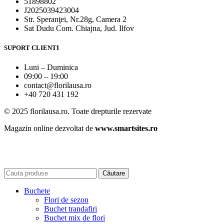
51898802
J2025039423004
Str. Speranţei, Nr.28g, Camera 2
Sat Dudu Com. Chiajna, Jud. Ilfov
SUPORT CLIENTI
Luni – Duminica
09:00 – 19:00
contact@florilausa.ro
+40 720 431 192
© 2025 florilausa.ro. Toate drepturile rezervate
Magazin online dezvoltat de
www.smartsites.ro
Căutare
Buchete
Flori de sezon
Buchet trandafiri
Buchet mix de flori